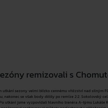
 sezóny remizovali s Chomu
ém utkání sezony velmi blízko cennému vítězství nad silným 
u, nakonec se však body dělily po remíze 2:2. Sokolovský cel
 Po utkání jsme vyzpovídali hlavního trenéra A-týmu Lukáše K