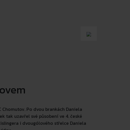
tovem
FC Chomutov. Po dvou brankách Daniela
ek tak uzavřel své působení ve 4. české
islingera i dvougólového střelce Daniela