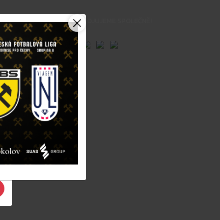
BOJUJEME SPOLEČNĚ!
enky
Sportovní
h
hy
Logo ke stažení
e
papers
Baníček