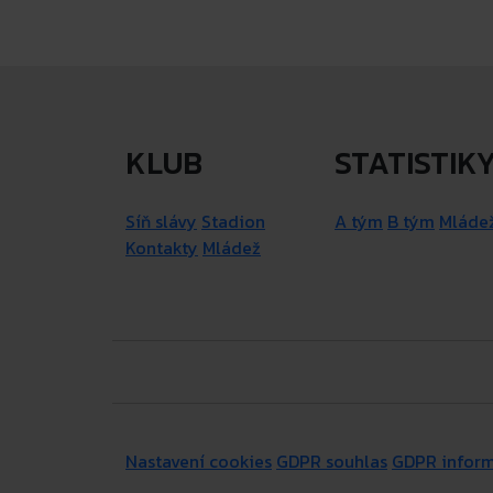
KLUB
STATISTIK
Síň slávy
Stadion
A tým
B tým
Mláde
Kontakty
Mládež
Nastavení cookies
GDPR souhlas
GDPR infor