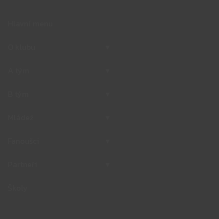
Hlavní menu
O klubu
▾
A tým
▾
B tým
▾
Mládež
▾
Fanoušci
▾
Partneři
▾
Školy