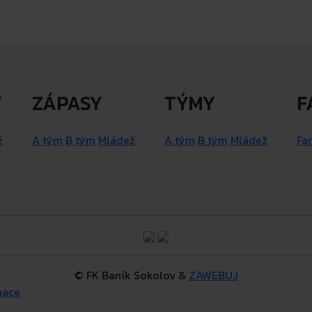
Y
ZÁPASY
TÝMY
F
ž
A tým
B tým
Mládež
A tým
B tým
Mládež
Fa
© FK Baník Sokolov &
ZAWEBUJ
mace