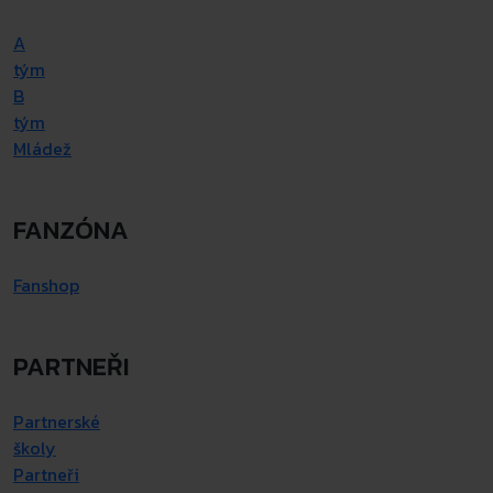
A
tým
B
tým
Mládež
FANZÓNA
Fanshop
PARTNEŘI
Partnerské
školy
Partneři