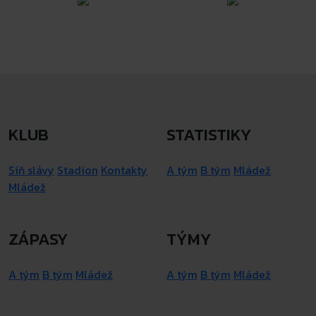
KLUB
STATISTIKY
Síň slávy
Stadion
Kontakty
A tým
B tým
Mládež
Mládež
ZÁPASY
TÝMY
A tým
B tým
Mládež
A tým
B tým
Mládež