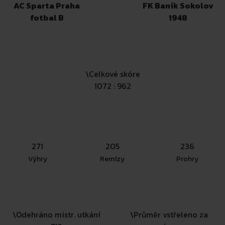
AC Sparta Praha
FK Baník Sokolov
fotbal B
1948
\
Celkové skóre
1072 : 962
271
205
236
Výhry
Remízy
Prohry
\
Odehráno mistr. utkání
\
Průměr vstřeleno za