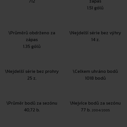
712
zápas
1.51 gólů
\
Průměrů obdrženo za
\
Nejdelší série bez výhry
zápas
14 z.
1.35 gólů
\
Nejdelší série bez prohry
\
Celkem uhráno bodů
25 z.
1018 bodů
\
Průměr bodů za sezónu
\
Nejvíce bodů za sezónu
40,72 b.
77 b.
2004/2005