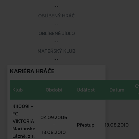
--
OBLÍBENÝ HRÁČ
--
OBLÍBENÉ JÍDLO
--
MATEŘSKÝ KLUB
--
KARIÉRA HRÁČE
C
Klub
Období
Událost
Datum
4110091 -
FC
04.09.2006
VIKTORIA
-
Přestup
13.08.2010
Mariánské
13.08.2010
Lázně, z.s.