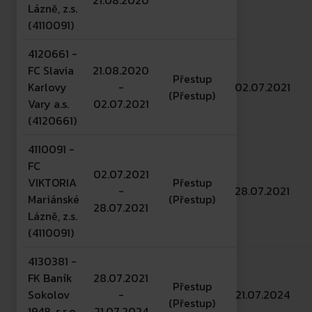
21.08.2020
Lázně, z.s.
(4110091)
4120661 -
FC Slavia
21.08.2020
Přestup
Karlovy
-
02.07.2021
(Přestup)
Vary a.s.
02.07.2021
(4120661)
4110091 -
FC
02.07.2021
VIKTORIA
Přestup
-
28.07.2021
Mariánské
(Přestup)
28.07.2021
Lázně, z.s.
(4110091)
4130381 -
FK Baník
28.07.2021
Přestup
Sokolov
-
21.07.2024
(Přestup)
1948, s.r.o.
21.07.2024