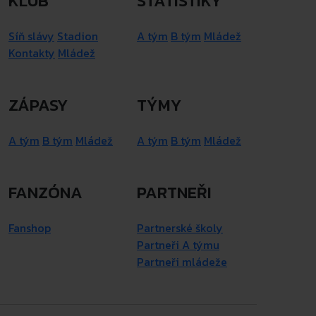
KLUB
STATISTIKY
Síň slávy
Stadion
A tým
B tým
Mládež
Kontakty
Mládež
ZÁPASY
TÝMY
A tým
B tým
Mládež
A tým
B tým
Mládež
FANZÓNA
PARTNEŘI
Fanshop
Partnerské školy
Partneři A týmu
Partneři mládeže