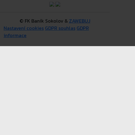
© FK Baník Sokolov &
ZAWEBUJ
Nastavení cookies
GDPR souhlas
GDPR
informace