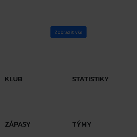
Zobrazit vše
KLUB
STATISTIKY
Síň slávy
Stadion
A tým
B tým
Mládež
Kontakty
Mládež
ZÁPASY
TÝMY