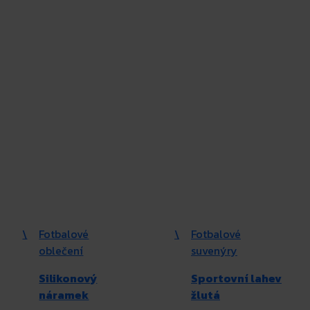
\
Fotbalové
\
Fotbalové
oblečení
suvenýry
Silikonový
Sportovní lahev
náramek
žlutá