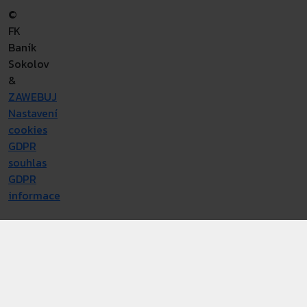
©
FK
Baník
Sokolov
&
ZAWEBUJ
Nastavení
cookies
GDPR
souhlas
GDPR
informace