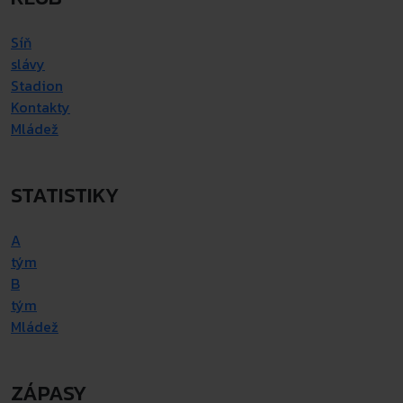
Síň
slávy
Stadion
Kontakty
Mládež
STATISTIKY
A
tým
B
tým
Mládež
ZÁPASY