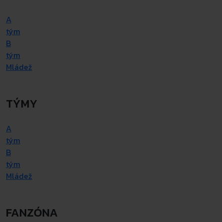
A
tým
B
tým
Mládež
TÝMY
A
tým
B
tým
Mládež
FANZÓNA