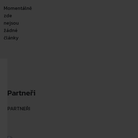
Momentálně
zde
nejsou
žádné
články
Partneři
PARTNEŘI