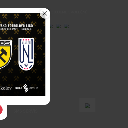
BOJUJEME SPOLEČNĚ!
E
HISTORIE
h
RUM MLÁDEŽE
e
A
ZMĚNY V
A
ĚŽE
SMS SERVIS