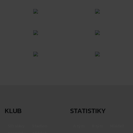
KLUB
STATISTIKY
Síň slávy
Stadion
A tým
B tým
Mládež