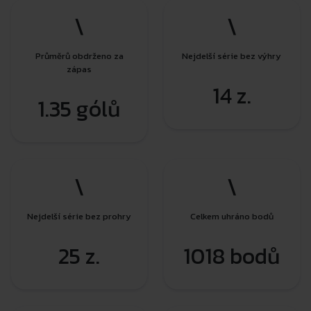
\
\
Průměrů obdrženo za
Nejdelší série bez výhry
zápas
14 z.
1.35 gólů
\
\
Nejdelší série bez prohry
Celkem uhráno bodů
25 z.
1018 bodů