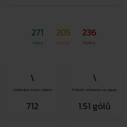
271
205
236
Výhry
Remízy
Prohry
\
\
Odehráno mistr. utkání
Průměr vstřeleno za zápas
712
1.51 gólů