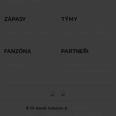
Kontakty
Mládež
ZÁPASY
TÝMY
A tým
B tým
Mládež
A tým
B tým
Mládež
FANZÓNA
PARTNEŘI
Fanshop
Partnerské školy
Partneři
A týmu
Partneři mládeže
© FK Baník Sokolov &
ZAWEBUJ
Nastavení cookies
GDPR souhlas
GDPR informace