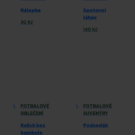
Nálepka
Spotovní
láhev
30 Kč
140 Kč
\
FOTBALOVÉ
\
FOTBALOVÉ
OBLEČENÍ
SUVENÝRY
Kulich bez
Podsedák
bambule