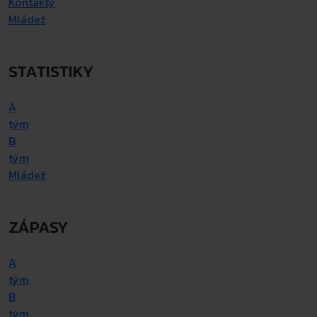
Kontakty
Mládež
STATISTIKY
A
tým
B
tým
Mládež
ZÁPASY
A
tým
B
tým