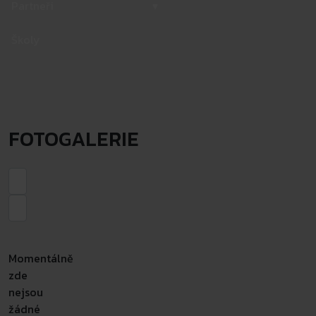
Partneři
▾
Školy
FOTOGALERIE
Momentálně
zde
nejsou
žádné