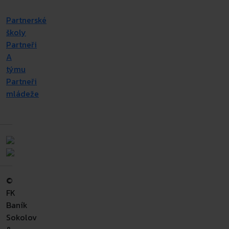
Partnerské
školy
Partneři
A
týmu
Partneři
mládeže
©
FK
Baník
Sokolov