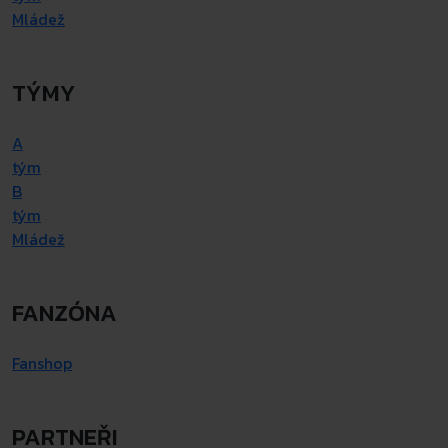
Mládež
TÝMY
A
tým
B
tým
Mládež
FANZÓNA
Fanshop
PARTNEŘI