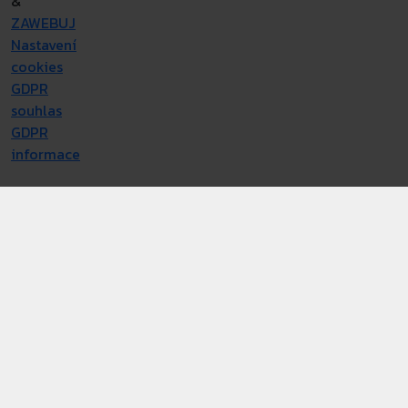
&
ZAWEBUJ
Nastavení
cookies
GDPR
souhlas
GDPR
informace