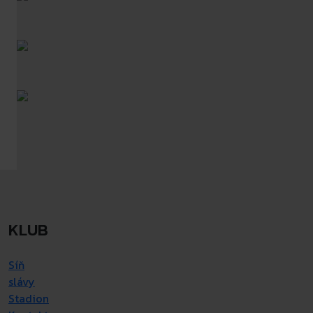
KLUB
Síň
slávy
Stadion